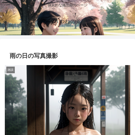
個人的な備忘録のページ
北きつねの覚書
雨の日の写真撮影
雑談