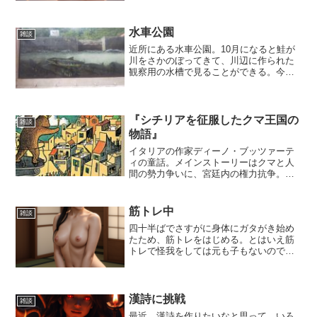
水車公園
雑談
近所にある水車公園。10月になると鮭が
川をさかのぼってきて、川辺に作られた
観察用の水槽で見ることができる。今年
は鮭が少ないと聞いて心配してたんだけ
ど、しっかりと今年も川に帰って来てく
れていました。
『シチリアを征服したクマ王国の
雑談
物語』
イタリアの作家ディーノ・ブッツァーテ
ィの童話。メインストーリーはクマと人
間の勢力争いに、宮廷内の権力抗争。そ
こに魔法やゴーストなどのファンタジー
要素が加わり、しばしば脇道にそれる語
りも面白かった。社会風刺も加わって、
筋トレ中
雑談
分量は子供向けの童話なが...
四十半ばでさすがに身体にガタがき始め
たため、筋トレをはじめる。とはいえ筋
トレで怪我をしては元も子もないので、
慌てず少しずつ。踏み台昇降を中心に、
腹筋や懸垂をおこなっていく。
漢詩に挑戦
雑談
最近、漢詩を作りたいなと思って、いろ